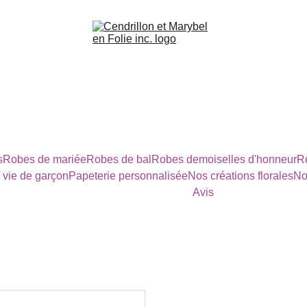
s
Robes de mariée
Robes de bal
Robes demoiselles d'honneur
Ro
/ vie de garçon
Papeterie personnalisée
Nos créations florales
No
Avis