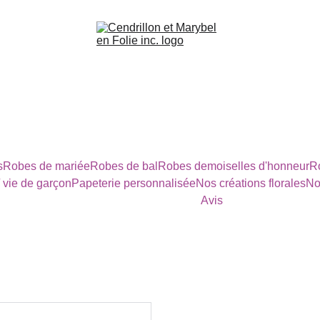
s
Robes de mariée
Robes de bal
Robes demoiselles d'honneur
Ro
/ vie de garçon
Papeterie personnalisée
Nos créations florales
No
Avis