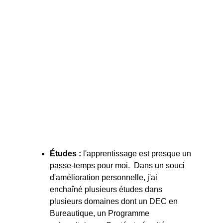
l’administration ont fait pencher la balance dans le 
métier que j'ai choisi : la gestion de projets.
D’autre part, l’administration étant très théorique, 
les arts et plus particulièrement la créativité, 
demeurent des aspects essentiels à mon bien-être 
personnel, de là ma passion pour la conception de 
papeterie et décor de toutes sortes.
Mon parcours :
Études :
l'apprentissage est presque un 
passe-temps pour moi.  Dans un souci 
d'amélioration personnelle, j'ai 
enchaîné plusieurs études dans 
plusieurs domaines dont un DEC en 
Bureautique, un Programme 