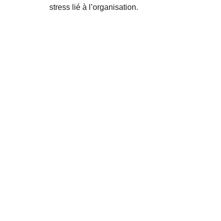
stress lié à l’organisation.
Marie-Josée 
Dufour
Propriétaire et conceptrice 
papeterie/décoration de 
salle