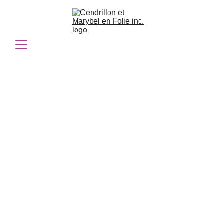
Barbara 
Tremblay
Propriétaire et planificatrice 
de mariage